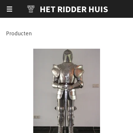
HET RIDDER HUIS
Ga
direct
naar
de
Producten
hoofdinhoud