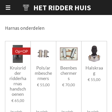
HET RIDDER HUIS
Ga
direct
naar
de
Harnas onderdelen
hoofdinhoud
Op=OP
Kruisrid
Pols/ar
Beenbes
Halskraa
der
mbesche
chermer
g
ridderha
rmers
s
€ 55,00
rnas
€ 55,00
€ 70,00
handsch
oenen
€ 65,00
In winkelwagen
In winkelwagen
In winkelwagen
In winkelwage