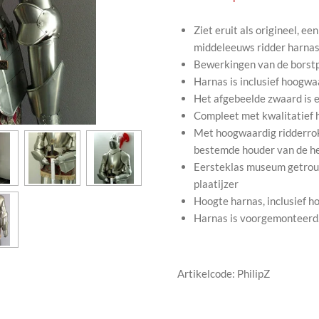
Ziet eruit als origineel, e
middeleeuws ridder harna
Bewerkingen van de borstp
Harnas is inclusief hoogw
Het afgebeelde zwaard is e
Compleet met kwalitatief 
Met hoogwaardig ridderrok
bestemde houder van de h
Eersteklas museum getrouw
plaatijzer
Hoogte harnas, inclusief ho
Harnas is voorgemonteerd
Artikelcode: PhilipZ