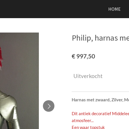
HOME
Philip, harnas me
€ 997,50
Uitverkocht
Harnas met zwaard, Zilver, M
Dit antiek decoratief Middel
atmosfeer...
Een waar topstuk