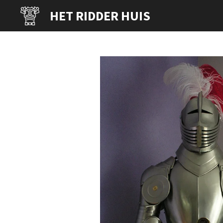
Ga
HET RIDDER HUIS
direct
naar
de
hoofdinhoud