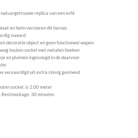
en natuurgetrouwe replica van een echt
s
laat en helm versieren dit harnas
aardig zwaard
en decoratie object en geen functioneel wapen
hoog houten sockel met metalen hoeken
je en pluimen ingevoegd in de daarvoor
elm
 vervaardigd uit extra stevig gesmeed
uten sockel, is 2.00 meter
. Restmontage: 30 minuten